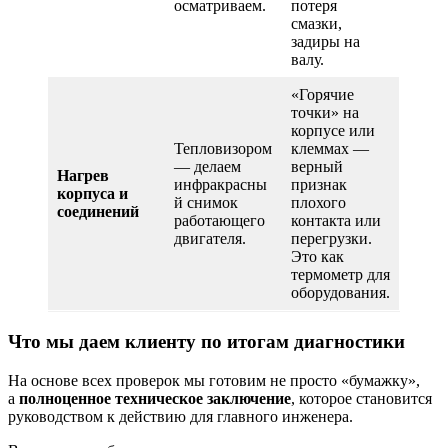
осматриваем.
потеря
смазки,
задиры на
валу.
«Горячие
точки» на
корпусе или
Тепловизором
клеммах —
— делаем
верный
Нагрев
инфракрасны
признак
корпуса и
й снимок
плохого
соединений
работающего
контакта или
двигателя.
перегрузки.
Это как
термометр для
оборудования.
Что мы даем клиенту по итогам диагностики
На основе всех проверок мы готовим не просто «бумажку»,
а
полноценное техническое заключение
, которое становится
руководством к действию для главного инженера.