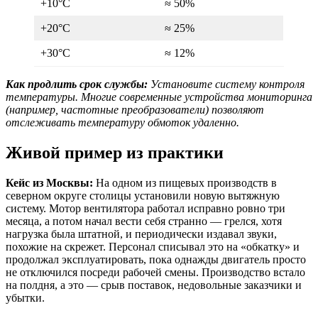
+10°C
≈ 50%
+20°C
≈ 25%
+30°C
≈ 12%
Как продлить срок службы:
Установите систему контроля
температуры. Многие современные устройства мониторинга
(например, частотные преобразователи) позволяют
отслеживать температуру обмоток удаленно.
Живой пример из практики
Кейс из Москвы:
На одном из пищевых производств в
северном округе столицы установили новую вытяжную
систему. Мотор вентилятора работал исправно ровно три
месяца, а потом начал вести себя странно — грелся, хотя
нагрузка была штатной, и периодически издавал звуки,
похожие на скрежет. Персонал списывал это на «обкатку» и
продолжал эксплуатировать, пока однажды двигатель просто
не отключился посреди рабочей смены. Производство встало
на полдня, а это — срыв поставок, недовольные заказчики и
убытки.