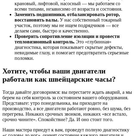
крановый, лифтовой, насосный — мы работаем со
всеми типами, независимо от возраста и состояния.
Заменить подшипники, отбалансировать ротор,
восстановить валы.
У нас собственный токарный
участок, поэтому мы не ищем подрядчиков — все
делаем сами, быстро и качественно.
Проверить сопротивление изоляции и провести
тепловизионный контроль.
Это «глубинная»
диагностика, которая показывает скрытые дефекты,
невидимые глазу, и помогает предотвратить серьезные
поломки.
Хотите, чтобы ваши двигатели
работали как швейцарские часы?
Тогда давайте договоримся: вы перестаете ждать аварий, а мы
берем на себя контроль за состоянием вашего оборудования.
Представьте: утро понедельника, вы приходите на
производство, а все двигатели работают ровно, без шума, без
перегрева. Никаких срочных звонков, никаких «все встало,
срочно чините». Спокойствие? Да. И оно стоит того.
Наши мастера приедут к вам, проведут полную диагностику
«с головы до ног», оценят состояние каждого двигателя и