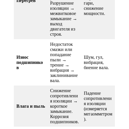
Перегрев
Разрушение
гари,
изоляции →
снижение
межвитковое
мощности.
замыкание →
выход
двигателя из
строя.
Недостаток
смазки или
попадание
Износ
Шум, гул,
пыли →
подшипнико
вибрация,
трение →
в
биение вала.
вибрация →
заклинивание
вала.
Снижение
Падение
сопротивлени
сопротивлени
я изоляции →
я изоляции
Влага и пыль
короткое
(измеряется
замыкание.
мегаомметром
Коррозия
).
подшипников.