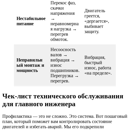
Перекос фаз,
скачки
Двигатель
напряжения
греется,
Нестабильное
→
«дергается»,
питание
неравномерна
выбивает
я нагрузка →
защиту.
перегрев
обмоток.
Несоосность
валов →
Вибрация,
Неправильн
вибрация →
быстрый
ый монтаж и
износ
износ, работа
мощность
подшипников.
«на пределе».
Перегрузка →
перегрев.
Чек-лист технического обслуживания
для главного инженера
Профилактика — это не сложно. Это система. Вот пошаговый
план, который поможет вам контролировать состояние
двигателей и избегать аварий. Мы его подкрепили