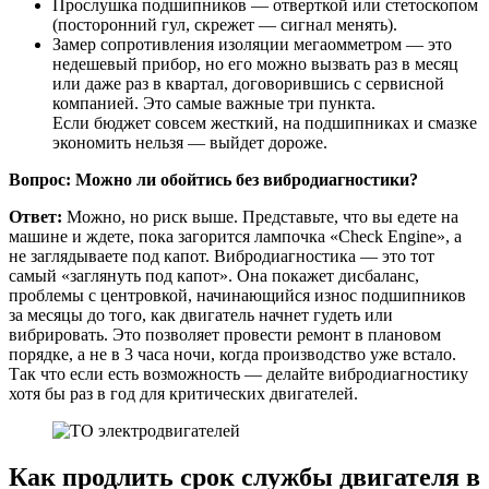
Прослушка подшипников — отверткой или стетоскопом
(посторонний гул, скрежет — сигнал менять).
Замер сопротивления изоляции мегаомметром — это
недешевый прибор, но его можно вызвать раз в месяц
или даже раз в квартал, договорившись с сервисной
компанией. Это самые важные три пункта.
Если бюджет совсем жесткий, на подшипниках и смазке
экономить нельзя — выйдет дороже.
Вопрос: Можно ли обойтись без вибродиагностики?
Ответ:
Можно, но риск выше. Представьте, что вы едете на
машине и ждете, пока загорится лампочка «Check Engine», а
не заглядываете под капот. Вибродиагностика — это тот
самый «заглянуть под капот». Она покажет дисбаланс,
проблемы с центровкой, начинающийся износ подшипников
за месяцы до того, как двигатель начнет гудеть или
вибрировать. Это позволяет провести ремонт в плановом
порядке, а не в 3 часа ночи, когда производство уже встало.
Так что если есть возможность — делайте вибродиагностику
хотя бы раз в год для критических двигателей.
Как продлить срок службы двигателя в