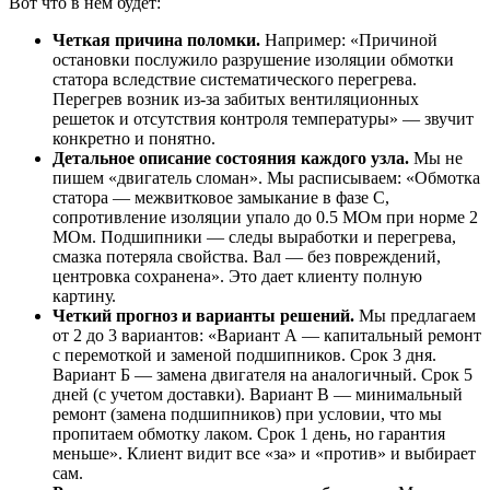
Вот что в нем будет:
Четкая причина поломки.
Например: «Причиной
остановки послужило разрушение изоляции обмотки
статора вследствие систематического перегрева.
Перегрев возник из-за забитых вентиляционных
решеток и отсутствия контроля температуры» — звучит
конкретно и понятно.
Детальное описание состояния каждого узла.
Мы не
пишем «двигатель сломан». Мы расписываем: «Обмотка
статора — межвитковое замыкание в фазе С,
сопротивление изоляции упало до 0.5 МОм при норме 2
МОм. Подшипники — следы выработки и перегрева,
смазка потеряла свойства. Вал — без повреждений,
центровка сохранена». Это дает клиенту полную
картину.
Четкий прогноз и варианты решений.
Мы предлагаем
от 2 до 3 вариантов: «Вариант А — капитальный ремонт
с перемоткой и заменой подшипников. Срок 3 дня.
Вариант Б — замена двигателя на аналогичный. Срок 5
дней (с учетом доставки). Вариант В — минимальный
ремонт (замена подшипников) при условии, что мы
пропитаем обмотку лаком. Срок 1 день, но гарантия
меньше». Клиент видит все «за» и «против» и выбирает
сам.