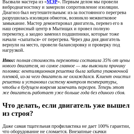
Вызвали мастера из «
МЭР
». Первым делом мы провели
вибродиагностику и замерили сопротивление изоляции.
Диагноз был неутешительным: из-за постоянного перегрева
разрушилась изоляция обмоток, возникло межвитковое
замыкание. Мастер демонтировал двигатель, перевез его в
наш сервисный центр в Мытищах и провел полную
перемотку, а заодно заменил подшипники, которые тоже
начали «сыпаться» от перегрева. Через два дня двигатель
вернули на место, провели балансировку и проверку под
нагрузкой.
Итог:
полная стоимость перемотки составила 35% от цены
нового двигателя, но самое главное — мы выяснили причину
поломки: вентиляционная решетка была забита упаковочной
пленкой, из-за чего двигатель не охлаждался. Клиент очистил
решетки и установил систему контроля температуры,
чтобы в будущем вовремя замечать перегрев. Теперь этот
же двигатель работает уже больше года без единого сбоя.
Что делать, если двигатель уже вышел
из строя?
Даже самая тщательная профилактика не дает 100% гарантии,
что оборудование не сломается. Внезапные скачки