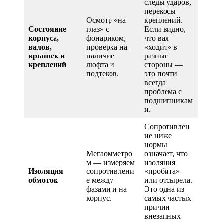
следы ударов,
перекосы
Осмотр «на
креплений.
Состояние
глаз» с
Если видно,
корпуса,
фонариком,
что вал
валов,
проверка на
«ходит» в
крышек и
наличие
разные
креплений
люфта и
стороны —
подтеков.
это почти
всегда
проблема с
подшипникам
и.
Сопротивлен
ие ниже
нормы
Мегаомметро
означает, что
м — измеряем
изоляция
Изоляция
сопротивлени
«пробита»
обмоток
е между
или отсырела.
фазами и на
Это одна из
корпус.
самых частых
причин
внезапных