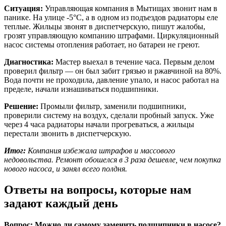
Ситуация:
Управляющая компания в Мытищах звонит нам в
панике. На улице -5°C, а в одном из подъездов радиаторы еле
теплые. Жильцы звонят в диспетчерскую, пишут жалобы,
грозят управляющую компанию штрафами. Циркуляционный
насос системы отопления работает, но батареи не греют.
Диагностика:
Мастер выехал в течение часа. Первым делом
проверил фильтр — он был забит грязью и ржавчиной на 80%.
Вода почти не проходила, давление упало, и насос работал на
пределе, начали изнашиваться подшипники.
Решение:
Промыли фильтр, заменили подшипники,
проверили систему на воздух, сделали пробный запуск. Уже
через 4 часа радиаторы начали прогреваться, а жильцы
перестали звонить в диспетчерскую.
Итог:
Компания избежала штрафов и массового
недовольства. Ремонт обошелся в 3 раза дешевле, чем покупка
нового насоса, и занял всего полдня.
Ответы на вопросы, которые нам
задают каждый день
Вопрос: Можно ли самому заменить подшипники в насосе?