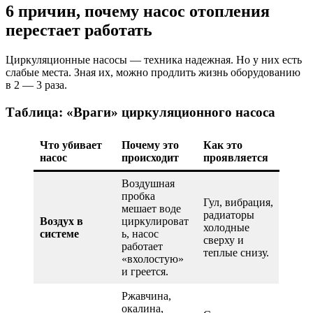
6 причин, почему насос отопления
перестает работать
Циркуляционные насосы — техника надежная. Но у них есть
слабые места. Зная их, можно продлить жизнь оборудованию
в 2 — 3 раза.
Таблица: «Враги» циркуляционного насоса
Что убивает
Почему это
Как это
насос
происходит
проявляется
Воздушная
пробка
Гул, вибрация,
мешает воде
радиаторы
Воздух в
циркулироват
холодные
системе
ь, насос
сверху и
работает
теплые снизу.
«вхолостую»
и греется.
Ржавчина,
окалина,