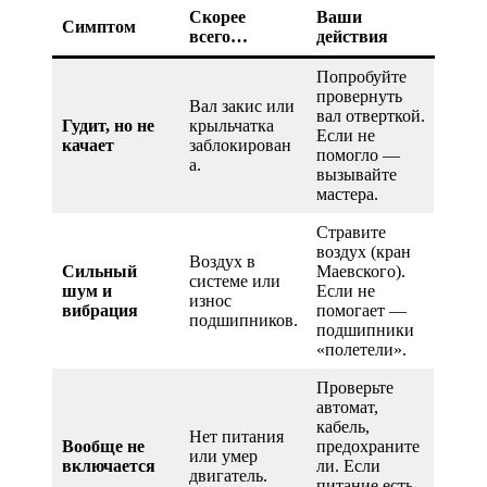
Скорее
Ваши
Симптом
всего…
действия
Попробуйте
провернуть
Вал закис или
вал отверткой.
Гудит, но не
крыльчатка
Если не
качает
заблокирован
помогло —
а.
вызывайте
мастера.
Стравите
воздух (кран
Воздух в
Сильный
Маевского).
системе или
шум и
Если не
износ
вибрация
помогает —
подшипников.
подшипники
«полетели».
Проверьте
автомат,
кабель,
Нет питания
Вообще не
предохраните
или умер
включается
ли. Если
двигатель.
питание есть