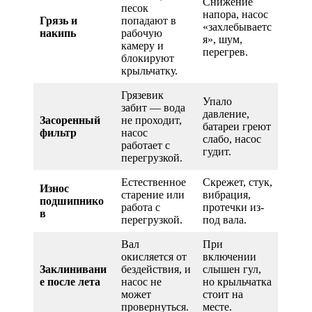
Снижение
песок
напора, насос
Грязь и
попадают в
«захлебываетс
накипь
рабочую
я», шум,
камеру и
перегрев.
блокируют
крыльчатку.
Грязевик
Упало
забит — вода
давление,
Засоренный
не проходит,
батареи греют
фильтр
насос
слабо, насос
работает с
гудит.
перегрузкой.
Естественное
Скрежет, стук,
Износ
старение или
вибрация,
подшипнико
работа с
протечки из-
в
перегрузкой.
под вала.
Вал
При
окисляется от
включении
Заклинивани
бездействия, и
слышен гул,
е после лета
насос не
но крыльчатка
может
стоит на
провернуться.
месте.