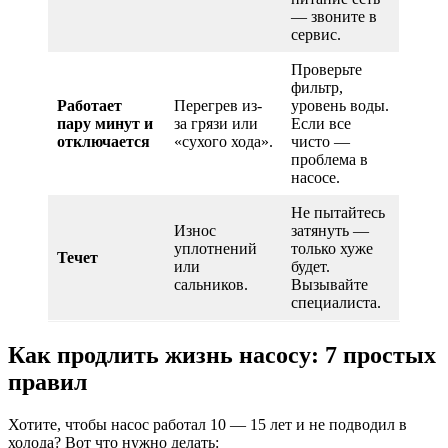
— звоните в
сервис.
Проверьте
фильтр,
Работает
Перегрев из-
уровень воды.
пару минут и
за грязи или
Если все
отключается
«сухого хода».
чисто —
проблема в
насосе.
Не пытайтесь
Износ
затянуть —
уплотнений
только хуже
Течет
или
будет.
сальников.
Вызывайте
специалиста.
Как продлить жизнь насосу: 7 простых
правил
Хотите, чтобы насос работал 10 — 15 лет и не подводил в
холода? Вот что нужно делать: