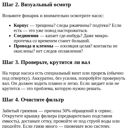
Шаг 2. Визуальный осмотр
Возьмите фонарик и внимательно осмотрите насос:
Корпус
— трещины? следы ржавчины? подтеки? Если
есть — это уже повод насторожиться.
Соединения
— капает где-нибудь? Даже микро-
протечка со временем станет большой.
Провода и клеммы
— изоляция целая? контакты не
окислены? нет следов оплавления?
Шаг 3. Проверьте, крутится ли вал
На торце насоса есть специальный винт или прорезь (обычно
под отвертку). Аккуратно, без усилия, попробуйте провернуть
вал. Он должен ходить плавно и легко. Если заедает или не
крутится — это проблема, которую нужно решать.
Шаг 4. Очистите фильтр
Забитый грязевик — причина 50% обращений в сервис.
Открутите крышку фильтра (предварительно подставив
емкость), достаньте сетку, промойте ее под струей воды или
продуйте. Если грязи много — проверьте всю систему.